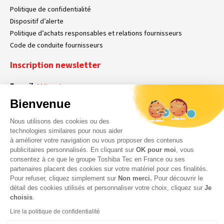
Politique de confidentialité
Dispositif d’alerte
Politique d’achats responsables et relations fournisseurs
Code de conduite fournisseurs
Inscription newsletter
E-mail
Obligatoire
Bienvenue
Nous utilisons des cookies ou des
En cochant cette case, vous acceptez que Toshiba Tec France collecte vos
RGPD
technologies similaires pour nous aider
données personnelles. Pour plus d’informations sur notre politique en matière
à améliorer votre navigation ou vous proposer des contenus
Obligatoire
Obligatoire
de données personnelles,
cliquez ici
.
publicitaires personnalisés. En cliquant sur
OK pour moi
, vous
consentez à ce que le groupe Toshiba Tec en France ou ses
partenaires placent des cookies sur votre matériel pour ces finalités.
Pour refuser, cliquez simplement sur
Non merci.
Pour découvrir le
détail des cookies utilisés et personnaliser votre choix, cliquez sur
Je
choisis
.
Lire la politique de confidentialité