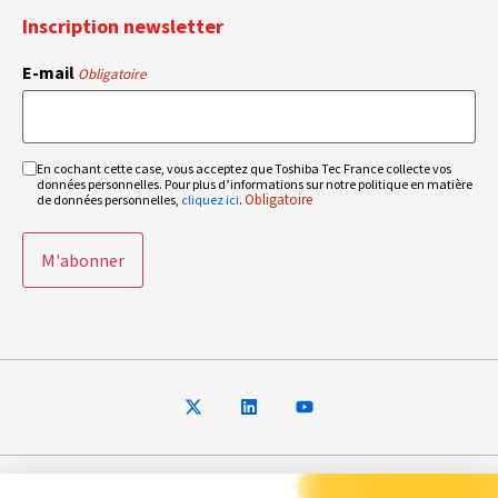
Inscription newsletter
E-mail
Obligatoire
En cochant cette case, vous acceptez que Toshiba Tec France collecte vos
RGPD
données personnelles. Pour plus d’informations sur notre politique en matière
Obligatoire
Obligatoire
de données personnelles,
cliquez ici
.
© 2026 Toshiba Tec France Imaging Systems – Tous droits