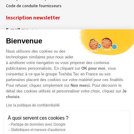
Code de conduite fournisseurs
Inscription newsletter
E-mail
Obligatoire
Bienvenue
Nous utilisons des cookies ou des
En cochant cette case, vous acceptez que Toshiba Tec France collecte vos
RGPD
technologies similaires pour nous aider
données personnelles. Pour plus d’informations sur notre politique en matière
à améliorer votre navigation ou vous proposer des contenus
Obligatoire
Obligatoire
de données personnelles,
cliquez ici
.
publicitaires personnalisés. En cliquant sur
OK pour moi
, vous
consentez à ce que le groupe Toshiba Tec en France ou ses
partenaires placent des cookies sur votre matériel pour ces finalités.
Pour refuser, cliquez simplement sur
Non merci.
Pour découvrir le
détail des cookies utilisés et personnaliser votre choix, cliquez sur
Je
choisis
.
Lire la politique de confidentialité
À quoi servent ces cookies ?
Partage de données avec Google
Statistiques et mesure d'audience