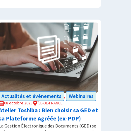
Actualités et évènements
Webinaires
,
08 octobre 2025
ÎLE-DE-FRANCE
Atelier Toshiba : Bien choisir sa GED et
sa Plateforme Agréée (ex-PDP)
La Gestion Électronique des Documents (GED) se