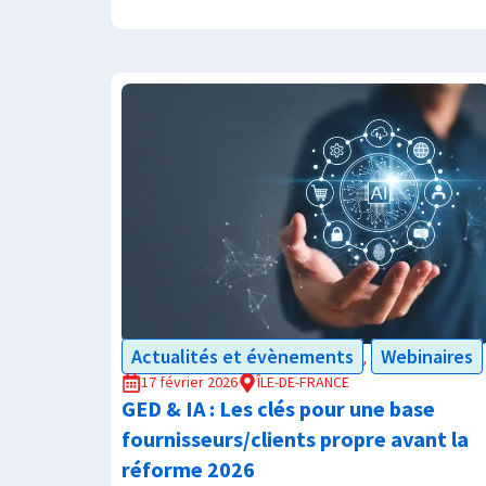
Actualités et évènements
Webinaires
,
17 février 2026
ÎLE-DE-FRANCE
GED & IA : Les clés pour une base
fournisseurs/clients propre avant la
réforme 2026