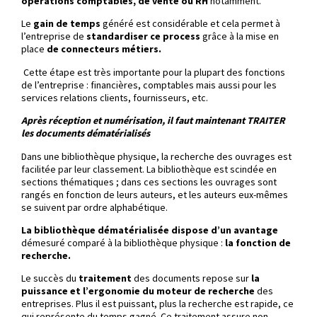
opérations comptables, de vente ou RH
notamment.
Le
gain de temps
généré est considérable et cela permet à
l’entreprise de
standardiser ce process
grâce à la mise en
place
de connecteurs métiers.
Cette étape est très importante pour la plupart des fonctions
de l’entreprise : financières, comptables mais aussi pour les
services relations clients, fournisseurs, etc.
Après réception et numérisation, il faut maintenant TRAITER
les documents dématérialisés
Dans une bibliothèque physique, la recherche des ouvrages est
facilitée par leur classement. La bibliothèque est scindée en
sections thématiques ; dans ces sections les ouvrages sont
rangés en fonction de leurs auteurs, et les auteurs eux-mêmes
se suivent par ordre alphabétique.
La bibliothèque dématérialisée dispose d’un avantage
démesuré comparé à la bibliothèque physique :
la fonction de
recherche.
Le succès du
traitement
des documents repose sur
la
puissance et l’ergonomie du moteur de recherche
des
entreprises. Plus il est puissant, plus la recherche est rapide, ce
qui représente du temps gagné. Ce traitement assure non