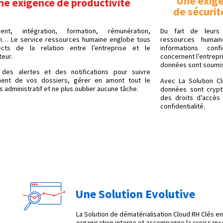
Une exige
ne exigence de productivité
de sécurit
ent, intégration, formation, rémunération,
Du fait de leurs 
on… Le service ressources humaine englobe tous
ressources humai
cts de la relation entre l’entreprise et le
informations conf
teur.
concernent l’entrepr
données sont soumises
des alertes et des notifications pour suivre
ment de vos dossiers, gérer en amont tout le
Avec La Solution C
 administratif et ne plus oublier aucune tâche.
données sont crypt
des droits d’accès
confidentialité.
Une Solution Evolutive
La Solution de dématérialisation Cloud RH Clés e
organisation interne et accompagne la croissance