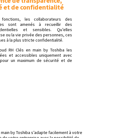
nce de transparence,
é et de confidentialité
fonctions, les collaborateurs des
nes sont amenés à recueillir des
identielles et sensibles. Qu’elles
ise ou la vie privée des personnes, ces
 à la plus stricte confidentialité.
loud RH Clés en main by Toshiba les
ées et accessibles uniquement avec
 pour un maximum de sécurité et de
n main by Toshiba s’adapte facilement à votre
 de votre entreprise avec la possibilité de