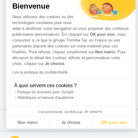
Bienvenue
Nos Services
Services Parc d’Impression
Nous utilisons des cookies ou des
Services Professionnels
technologies similaires pour nous
Demande d'assistance
aider à améliorer votre navigation ou vous proposer des contenus
Contact
publicitaires personnalisés. En cliquant sur
OK pour moi
, vous
consentez à ce que le groupe Toshiba Tec en France ou ses
Espace Client
partenaires placent des cookies sur votre matériel pour ces
finalités. Pour refuser, cliquez simplement sur
Non merci.
Pour
découvrir le détail des cookies utilisés et personnaliser votre
choix, cliquez sur
Je choisis
.
Lire la politique de confidentialité
À quoi servent ces cookies ?
Partage de données avec Google
Statistiques et mesure d'audience
Consentements certifiés par
Non merci
Je choisis
OK pour moi
Plateforme de Gestion du Consentement : Personnalisez vo
Axeptio consent