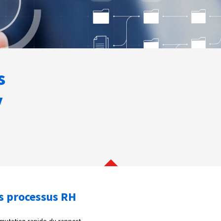
s
y
os processus RH