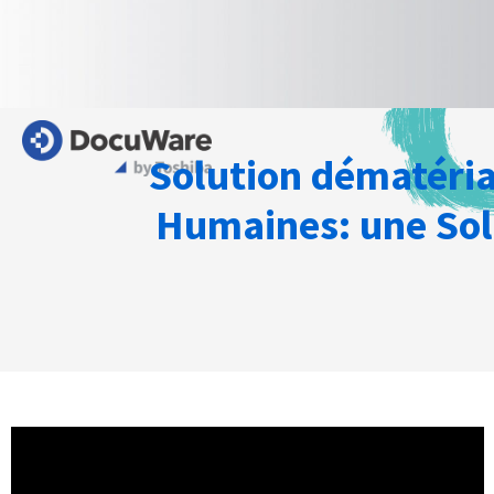
Solution dématéria
Humaines: une Sol